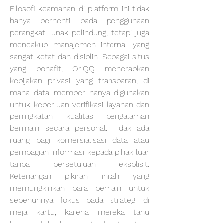
Filosofi keamanan di platform ini tidak 
hanya berhenti pada penggunaan 
perangkat lunak pelindung, tetapi juga 
mencakup manajemen internal yang 
sangat ketat dan disiplin. Sebagai situs 
yang bonafit, OriQQ menerapkan 
kebijakan privasi yang transparan, di 
mana data member hanya digunakan 
untuk keperluan verifikasi layanan dan 
peningkatan kualitas pengalaman 
bermain secara personal. Tidak ada 
ruang bagi komersialisasi data atau 
pembagian informasi kepada pihak luar 
tanpa persetujuan eksplisit. 
Ketenangan pikiran inilah yang 
memungkinkan para pemain untuk 
sepenuhnya fokus pada strategi di 
meja kartu, karena mereka tahu 