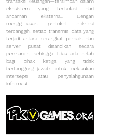
transaksi keuangan—tersimpan dalam 
ekosistem yang terisolasi dari 
ancaman eksternal. Dengan 
menggunakan protokol enkripsi 
tercanggih, setiap transmisi data yang 
terjadi antara perangkat pemain dan 
server pusat disandikan secara 
permanen, sehingga tidak ada celah 
bagi pihak ketiga yang tidak 
bertanggung jawab untuk melakukan 
intersepsi atau penyalahgunaan 
informasi.