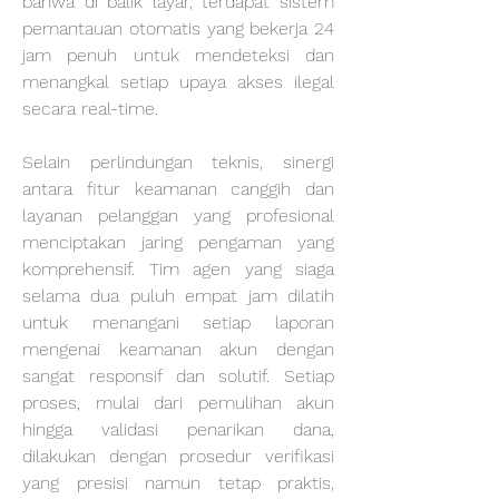
bahwa di balik layar, terdapat sistem 
pemantauan otomatis yang bekerja 24 
jam penuh untuk mendeteksi dan 
menangkal setiap upaya akses ilegal 
secara real-time.
Selain perlindungan teknis, sinergi 
antara fitur keamanan canggih dan 
layanan pelanggan yang profesional 
menciptakan jaring pengaman yang 
komprehensif. Tim agen yang siaga 
selama dua puluh empat jam dilatih 
untuk menangani setiap laporan 
mengenai keamanan akun dengan 
sangat responsif dan solutif. Setiap 
proses, mulai dari pemulihan akun 
hingga validasi penarikan dana, 
dilakukan dengan prosedur verifikasi 
yang presisi namun tetap praktis, 